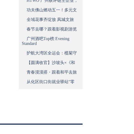
HTWO 广州获评链主企业，
功夫佛山燃动五一！多元文
全域花事齐绽放 凤城文旅
春节去哪？跟着影视剧游览
广州酒吧Top榜:Evening
Standard
护航大湾区全运会：榄菊守
【圆满收官】沙坡头×《和
青春漠漠搭・跟着和平去旅
从化区街口街就业驿站“零