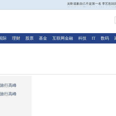
吴昕道歉自己不是第一名 李艺彤回
娄艺潇街拍展百变魅力 活力少女还
中国连发高温预警：将再“热”10天
中国花游集体技术自选摘银 跳水混
2017港姐揭晓 23岁雷庄儿斩获双料
通而不俗妖而不媚 繁星戏剧村悬疑
吴昕道歉自己不是第一名 李艺彤回
娄艺潇街拍展百变魅力 活力少女还
中国连发高温预警：将再“热”10天
国际
理财
股票
基金
互联网金融
科技
IT
数码
中国花游集体技术自选摘银 跳水混
旅行高峰
旅行高峰