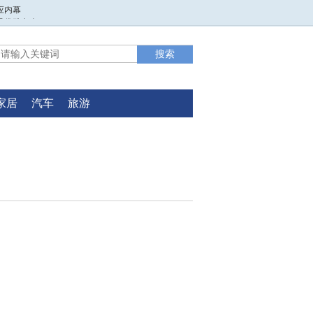
应内幕
是优雅女人？
合全能无缘奖牌
冠军(组图)
喜剧《一夜一生》
应内幕
是优雅女人？
家居
汽车
旅游
合全能无缘奖牌