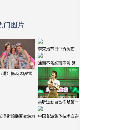
热门图片
李荣浩节目中秀厨艺
通而不俗妖而不媚 繁
017港姐揭晓 23岁雷
吴昕道歉自己不是第一
艺潇街拍展百变魅力
中国花游集体技术自选