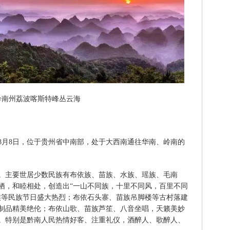
黔南州荔波喀斯特峰丛云海
年8月8日，位于贵州省中南部，处于大西南通往华南、岭南的
。主要世居少数民族有布依族、苗族、水族、瑶族、毛南
栖，和睦相处，创造出“一山不同族，十里不同风，百里不同
族等民族节日盛大热烈；布依石头寨、苗族吊脚楼等古村落建
制品精美绝伦；布依山歌、苗族芦笙、八音坐唱，天籁美妙
。特别是黔南人民热情好客、注重礼仪，酒醉人、歌醉人、