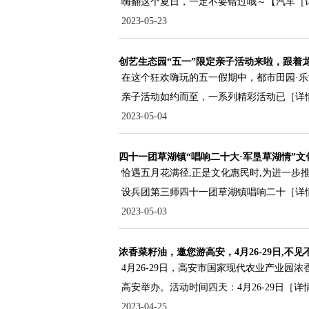
嗨翻这个夏日，一定不要错过哦～【汽车
［
2023-05-23
创艺生态园“五一”限定亲子活动来啦，跟着
在这个狂欢嗨玩的五一假期中，都市田园·乐
亲子活动如约而至，一系列精彩活动已
［详
2023-05-04
四十一团草湖镇“唱响二十大·军垦草湖情”
恰遇五月花满径,正是文化惠民时,为进一步推
设兵团第三师四十一团草湖镇唱响二十
［详
2023-05-03
浓香菜籽油，邀您游高安，4月26-29日,不见
4月26-29日，高安市国家现代农业产业园
高安举办。活动时间四天：4月26-29日
［详
2023-04-25