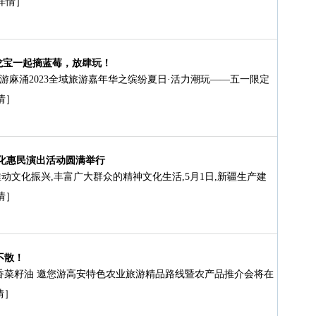
详情］
龙宝一起摘蓝莓，放肆玩！
游麻涌2023全域旅游嘉年华之缤纷夏日·活力潮玩——五一限定
情］
文化惠民演出活动圆满举行
动文化振兴,丰富广大群众的精神文化生活,5月1日,新疆生产建
情］
不散！
浓香菜籽油 邀您游高安特色农业旅游精品路线暨农产品推介会将在
情］