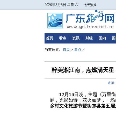
2026年8月8日 星期六
首页
|
看点
|
资讯
|
财经
|
国内
|
国
当前位置:
首页
>
看点
>
醉美湘江南，点燃满天星⼁
来源:
12月16日晚，主题《万里
畔，光影如诗，花火如梦，一场
乡村文化旅游节暨衡东县第五届