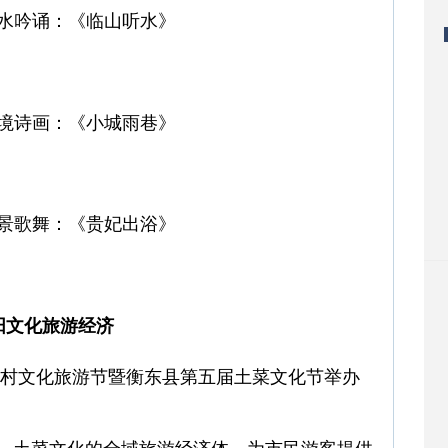
水吟诵：《临山听水》
境诗画：《小城雨巷》
景歌舞：《贵妃出浴》
阳文化旅游经济
1乡村文化旅游节暨衡东县第五届土菜文化节举办