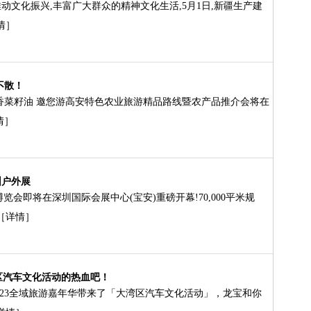
动文化振兴,丰富广大群众的精神文化生活,5月1日,新疆生产建
情］
不散！
浓香菜籽油 邀您游高安特色农业旅游精品路线暨农产品推介会将在
情］
圳户外展
博览会即将在深圳国际会展中心(宝安)重磅开幕!70,000平米规
［详情］
区汽车文化活动的热血吧！
023全域旅游嘉年华带来了「大湾区汽车文化活动」，龙宝和你