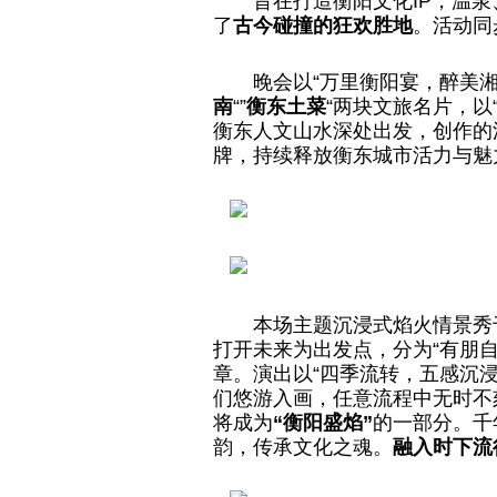
旨在打造衡阳文化IP，温
了
古今碰撞的狂欢胜地
。活动同
晚会以“万里衡阳宴，醉美湘
南
“”
衡东土菜
“两块文旅名片，以
衡东人文山水深处出发，创作的
牌，持续释放衡东城市活力与魅
本场主题沉浸式焰火情景秀
打开未来为出发点，分为“有朋自远
章。演出以“四季流转，五感沉浸
们悠游入画，任意流程中无时不
将成为
“衡阳盛焰”
的一部分。千
韵，传承文化之魂。
融入时下流