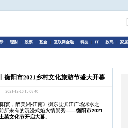
际
|
理财
|
股票
|
基金
|
互联网金融
|
科技
|
IT
|
数码
|
家居
衡阳市2021乡村文化旅游节盛大开幕
2021-12-16 15:08:40
衡阳宴，醉美湘•江南》衡东县滨江广场洣水之
前所未有的沉浸式焰火情景秀——
衡阳市2021
土菜文化节开启大幕。