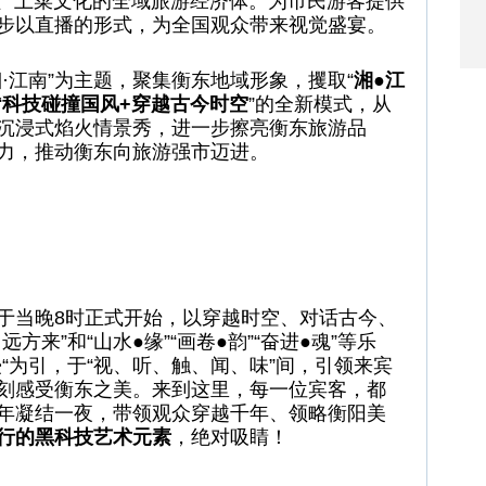
泉、土菜文化的全域旅游经济体。为市民游客提供
步以直播的形式，为全国观众带来视觉盛宴。
·江南”为主题，聚集衡东地域形象，攫取“
湘●江
“
科技碰撞国风+穿越古今时空
”的全新模式，从
沉浸式焰火情景秀，进一步擦亮衡东旅游品
力，推动衡东向旅游强市迈进。
于当晚8时正式开始，以穿越时空、对话古今、
方来”和“山水●缘”“画卷●韵”“奋进●魂”等乐
“为引，于“视、听、触、闻、味”间，引领来宾
刻感受衡东之美。来到这里，每一位宾客，都
年凝结一夜，带领观众穿越千年、领略衡阳美
行的黑科技艺术元素
，绝对吸睛！