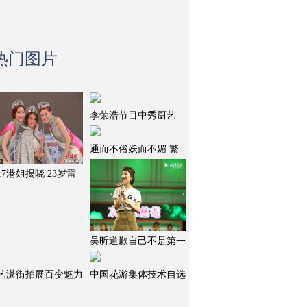
热门图片
李荣浩节目中秀厨艺
通而不俗妖而不媚 繁
017港姐揭晓 23岁雷
吴昕道歉自己不是第一
艺潇街拍展百变魅力
中国花游集体技术自选