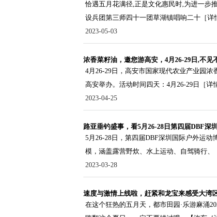
恰遇五月花满径,正是文化惠民时,为进一步推
设兵团第三师四十一团草湖镇唱响二十
［详
2023-05-03
浓香菜籽油，邀您游高安，4月26-29日,不见
4月26-29日，高安市国家现代农业产业园
高安举办。活动时间四天：4月26-29日
［详
2023-04-25
路亚垂钓盛事，看5月26-28日第四届DBF深
5月26-28日，第四届DBF深圳国际户外运动
模，涵盖露营野炊、水上运动、自驾骑行、
2023-03-28
速度与激情上线啦，赶紧和龙宝来感受大湾
在这个狂热的五月天，都市田园·乐游麻涌2