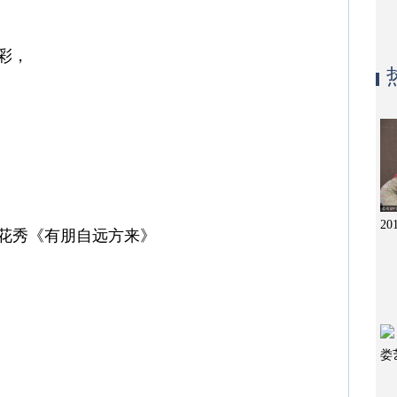
彩，
2
花秀《有朋自远方来》
娄