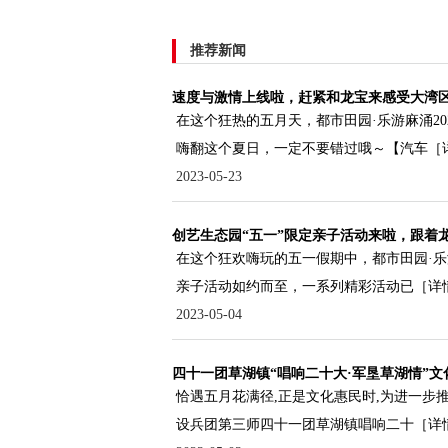
推荐新闻
速度与激情上线啦，赶紧和龙宝来感受大湾
在这个狂热的五月天，都市田园·乐游麻涌2
嗨翻这个夏日，一定不要错过哦～【汽车
［
2023-05-23
创艺生态园“五一”限定亲子活动来啦，跟着
在这个狂欢嗨玩的五一假期中，都市田园·乐
亲子活动如约而至，一系列精彩活动已
［详
2023-05-04
四十一团草湖镇“唱响二十大·军垦草湖情”
恰遇五月花满径,正是文化惠民时,为进一步推
设兵团第三师四十一团草湖镇唱响二十
［详