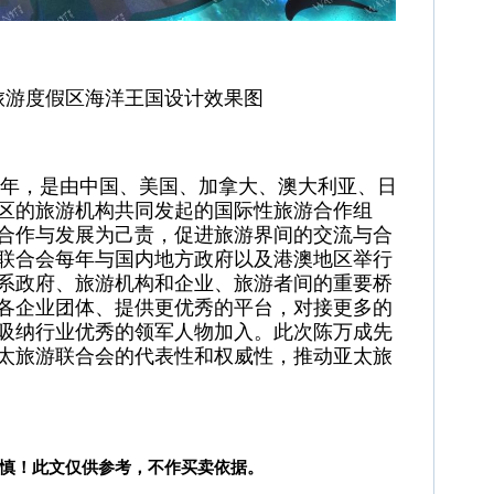
旅游度假区海洋王国设计效果图
03年，是由中国、美国、加拿大、澳大利亚、日
区的旅游机构共同发起的国际
性
旅游合作组
合作与发展为己责，促进旅游界间的交流与合
联合会每年与国内地方
政府
以及港澳地区举行
系
政府
、旅游机构和企业、旅游者间的重要桥
各企业团体、提供更优秀的
平
台，对接更多的
吸纳行业优秀的领军人物加入。此次陈万成先
太旅游联合会的代表
性
和权威
性
，推动亚太旅
慎！此文仅供参考，不作买卖依据。