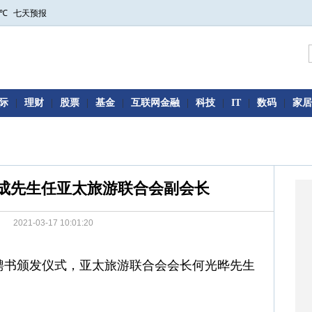
际
|
理财
|
股票
|
基金
|
互联网金融
|
科技
|
IT
|
数码
|
家居
成先生任亚太旅游联合会副会长
2021-03-17 10:01:20
聘书颁发仪式，亚太旅游联合会
会长
何光晔先生