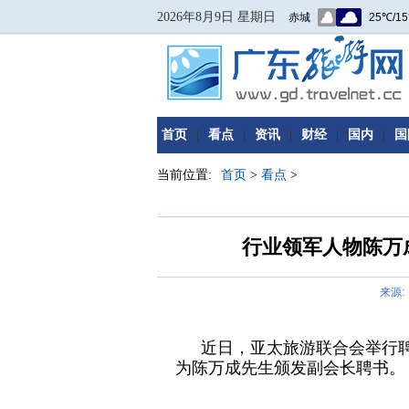
2026年8月9日 星期日
首页
|
看点
|
资讯
|
财经
|
国内
|
国
当前位置:
首页
>
看点
>
行业领军人物陈万
来源:
近
日，亚太旅游联合会举行
为陈万成先生颁发副
会长
聘书。