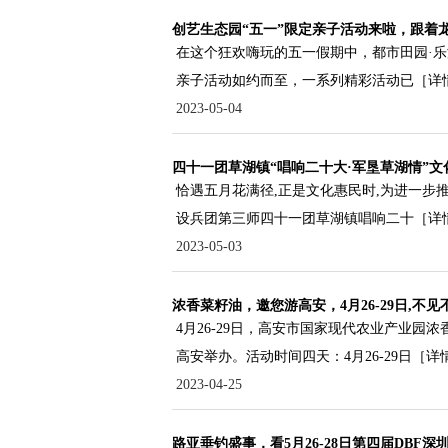
创艺生态园“五一”限定亲子活动来啦，跟着
在这个狂欢嗨玩的五一假期中，都市田园·乐
亲子活动如约而至，一系列精彩活动已
［详
2023-05-04
四十一团草湖镇“唱响二十大·军垦草湖情”
恰遇五月花满径,正是文化惠民时,为进一步推
设兵团第三师四十一团草湖镇唱响二十
［详
2023-05-03
浓香菜籽油，邀您游高安，4月26-29日,不见
4月26-29日，高安市国家现代农业产业园
高安举办。活动时间四天：4月26-29日
［详
2023-04-25
路亚垂钓盛事，看5月26-28日第四届DBF深