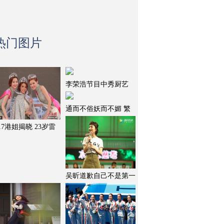
热门图片
李荣浩节目中秀厨艺
通而不俗妖而不媚 繁
017港姐揭晓 23岁雷
吴昕道歉自己不是第一