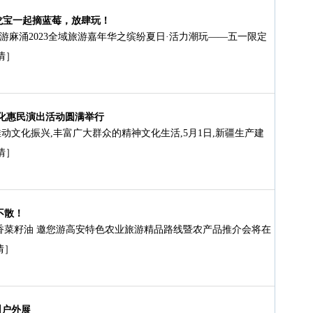
龙宝一起摘蓝莓，放肆玩！
游麻涌2023全域旅游嘉年华之缤纷夏日·活力潮玩——五一限定
情］
文化惠民演出活动圆满举行
动文化振兴,丰富广大群众的精神文化生活,5月1日,新疆生产建
情］
不散！
浓香菜籽油 邀您游高安特色农业旅游精品路线暨农产品推介会将在
情］
圳户外展