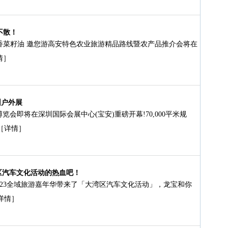
不散！
浓香菜籽油 邀您游高安特色农业旅游精品路线暨农产品推介会将在
情］
圳户外展
博览会即将在深圳国际会展中心(宝安)重磅开幕!70,000平米规
［详情］
区汽车文化活动的热血吧！
023全域旅游嘉年华带来了「大湾区汽车文化活动」，龙宝和你
详情］